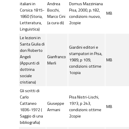
italiani in
Andrea
Domus Mazziniana
Corsica 1815-
Bocchi,
Pisa, 2000, p.182,
MB
1860 (Storia,
Marco Cini
condizioni: nuovo,
Letteratura,
(a cura di)
2copie
Linguistica)
Le lezioni in
Santa Giulia di
Giardini editori e
don Roberto
stampatori in Pisa,
Angeli
Gianfranco
1989, p 109,
MB
(Appunti di
Merli
condizioni: ottime
dottrina
1copia
sociale
cristiana)
Gli scritti di
Carlo
Pisa Nistri-Lischi,
Cattaneo
Giuseppe
1973, p 243,
MB
1836-1972 (
Armani
condizioni: ottime
Saggio di una
2copie
bibliografia)