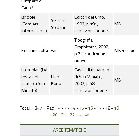
L’impero di
Carlo V
Briciole
Editori del Grifo,
Serafino
(Com'era
1992, p.191,
MB
Soldani
intorno a noi)
condizioni: buone
Tipografia
Graphicarts, 2002,
Era...una volta
vari
MB 4 copie
p.71, condizioni:
nuovo
I templari (LVI
Cassa di risparmio
festa del
Elena
di San Miniato,
MB
teatro a San
Bono
2002, p 48,
Miniato)
condizioni:buone
Totali: 1347 Pag.
««
-
«
-
14
-
15
-
16
-
17
-
18
-
19
-
20
-
21
-
22
-
»
-
»»
AREE TEMATICHE