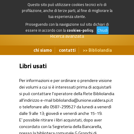
Questo sito può utilizzare cookies tecnici e/o di
profilazione, anche di terze parti, al fine di migliorare la
tua esperienza utente.
Proseguendo con la navigazione sul sito dichiari di
essere in accordo con la
cookies-policy
.
Chiudi
Ricerca avanzata
chi siamo
contatti
Bibliolandia
Libri usati
Per informazioni e per ordinare o prendere visione
dei volumi a cui si è interessati prima di acquistarli
si può contattare l'operatore della Rete Bibliolandia
all'indirizzo e-mail
bibliolandia@unione.valdera.pi.it
o telefonare allo 0587-299527 da lunedi a venerdì
dalle 9 alle 13; giovedi e venerdi anche 15-19.
E' possibile ritirare i libri acquistati, dopo aver
concordato con la Segreteria della Bancarella,
presso la biblioteca comunale G.Gronchi di