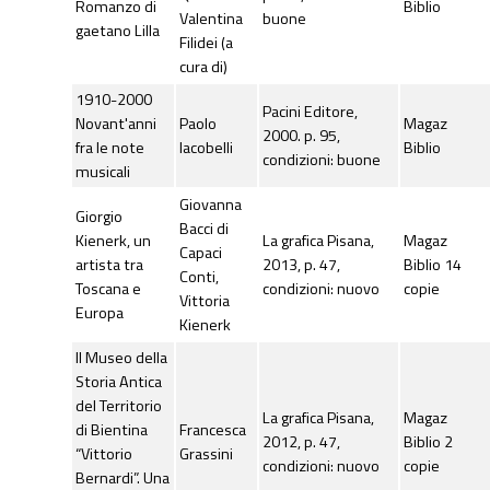
Romanzo di
Biblio
Valentina
buone
gaetano Lilla
Filidei (a
cura di)
1910-2000
Pacini Editore,
Novant'anni
Paolo
Magaz
2000. p. 95,
fra le note
Iacobelli
Biblio
condizioni: buone
musicali
Giovanna
Giorgio
Bacci di
Kienerk, un
La grafica Pisana,
Magaz
Capaci
artista tra
2013, p. 47,
Biblio 14
Conti,
Toscana e
condizioni: nuovo
copie
Vittoria
Europa
Kienerk
Il Museo della
Storia Antica
del Territorio
La grafica Pisana,
Magaz
di Bientina
Francesca
2012, p. 47,
Biblio 2
“Vittorio
Grassini
condizioni: nuovo
copie
Bernardi”. Una