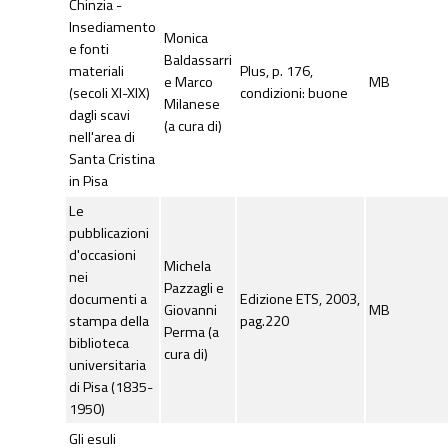
Chinzia -
Insediamento
Monica
e fonti
Baldassarri
materiali
Plus, p. 176,
e Marco
MB
(secoli XI-XIX)
condizioni: buone
Milanese
dagli scavi
(a cura di)
nell'area di
Santa Cristina
in Pisa
Le
pubblicazioni
d'occasioni
Michela
nei
Pazzagli e
documenti a
Edizione ETS, 2003,
Giovanni
MB
stampa della
pag.220
Perma (a
biblioteca
cura di)
universitaria
di Pisa (1835-
1950)
Gli esuli