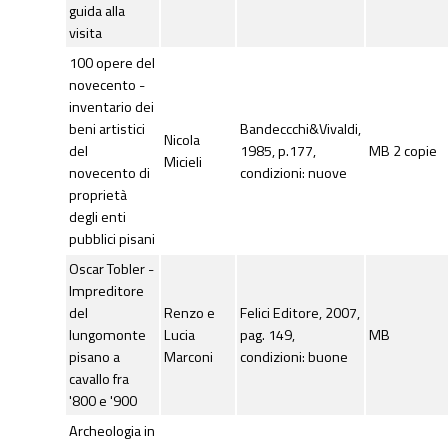
guida alla
visita
100 opere del
novecento -
inventario dei
beni artistici
Bandeccchi&Vivaldi,
Nicola
del
1985, p.177,
MB 2 copie
Micieli
novecento di
condizioni: nuove
proprietà
degli enti
pubblici pisani
Oscar Tobler -
Impreditore
del
Renzo e
Felici Editore, 2007,
lungomonte
Lucia
pag. 149,
MB
pisano a
Marconi
condizioni: buone
cavallo fra
'800 e '900
Archeologia in