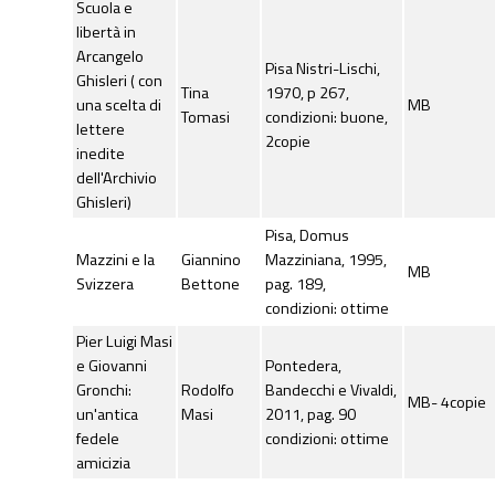
Scuola e
libertà in
Arcangelo
Pisa Nistri-Lischi,
Ghisleri ( con
Tina
1970, p 267,
una scelta di
MB
Tomasi
condizioni: buone,
lettere
2copie
inedite
dell'Archivio
Ghisleri)
Pisa, Domus
Mazzini e la
Giannino
Mazziniana, 1995,
MB
Svizzera
Bettone
pag. 189,
condizioni: ottime
Pier Luigi Masi
e Giovanni
Pontedera,
Gronchi:
Rodolfo
Bandecchi e Vivaldi,
MB- 4copie
un'antica
Masi
2011, pag. 90
fedele
condizioni: ottime
amicizia