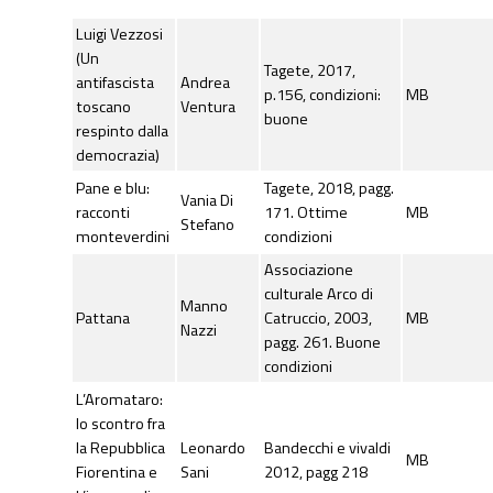
Luigi Vezzosi
(Un
Tagete, 2017,
antifascista
Andrea
p.156, condizioni:
MB
toscano
Ventura
buone
respinto dalla
democrazia)
Pane e blu:
Tagete, 2018, pagg.
Vania Di
racconti
171. Ottime
MB
Stefano
monteverdini
condizioni
Associazione
culturale Arco di
Manno
Pattana
Catruccio, 2003,
MB
Nazzi
pagg. 261. Buone
condizioni
L’Aromataro:
lo scontro fra
la Repubblica
Leonardo
Bandecchi e vivaldi
MB
Fiorentina e
Sani
2012, pagg 218