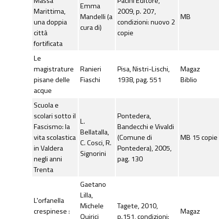
Massa
Pacini Editore,
Emma
Marittima,
2009, p. 207,
Mandelli (a
MB
una doppia
condizioni: nuovo 2
cura di)
città
copie
fortificata
Le
magistrature
Ranieri
Pisa, Nistri-Lischi,
Magaz
pisane delle
Fiaschi
1938, pag. 551
Biblio
acque
Scuola e
scolari sotto il
Pontedera,
L.
Fascismo: la
Bandecchi e Vivaldi
Bellatalla,
vita scolastica
(Comune di
MB 15 copie
C. Cosci, R.
in Valdera
Pontedera), 2005,
Signorini
negli anni
pag. 130
Trenta
Gaetano
Lilla,
L'orfanella
Michele
Tagete, 2010,
crespinese :
Magaz
Quirici
p.151, condizioni: