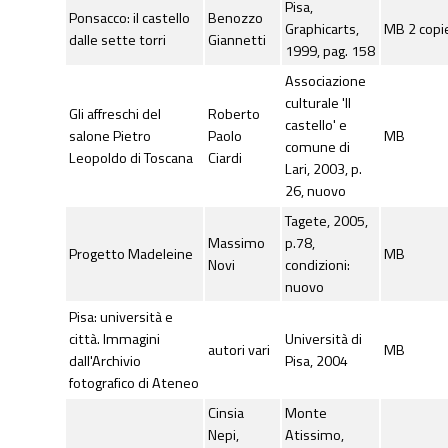
Pisa,
Ponsacco: il castello
Benozzo
Graphicarts,
MB 2 copi
dalle sette torri
Giannetti
1999, pag. 158
Associazione
culturale 'Il
Gli affreschi del
Roberto
castello' e
salone Pietro
Paolo
MB
comune di
Leopoldo di Toscana
Ciardi
Lari, 2003, p.
26, nuovo
Tagete, 2005,
Massimo
p.78,
Progetto Madeleine
MB
Novi
condizioni:
nuovo
Pisa: università e
città. Immagini
Università di
autori vari
MB
dall'Archivio
Pisa, 2004
fotografico di Ateneo
Cinsia
Monte
Nepi,
Atissimo,