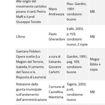
Alle origini del
Pisa : Giardini,
movimento cattolico
Mario
1991
pisano: il card. Pietro
MB
Andreazza
condizioni:
Maffi e il prof.
buono
Giuseppe Toniolo
Edifir, 2003,
Paolo
p.159,
L'Arno
MB
Gherardoni
condizioni:
nuovo, 2 copie
Gaetano Polidori:
Opere scelte (La
a cura di
Giardini, 1991,
Magaz
Magion del Terrore,
Edoardo
pag. 169,
Biblio 4
Isabella, Il Lamento
Giovanni
condizioni:
copie
del Tasso e la
Carlotti
buone
Risposta di Leonora)
Relazione della
Tagete, 2003,
Comune di
giunta municipale
p.46,
Castellina
MB
sull'andamento
condizione:
Marittima
dell'amministrazione
nuovo