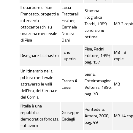
Il quartiere di San
Lucia
Stampa
Francesco: progetti e
Frattarelli
litografica
interventi
Fischer,
Tacchi, 1989,
MB 3 copi
ottocenteschi su
Carmela
condizioni:
una zona medievale
Nucara
ottime
di Pisa
Dani
Pisa, Pacini
Ilario
MB_ 3
Disegnare l'alabastro
Editore, 1999,
Luperini
copie
pag. 157
Un itinerario nella
Siena,
pittura medievale
Franco A.
Fotoimmagine
attraverso le valli
MB
Lessi
Volterra, 1996,
dell'Era, del Cecina e
pag. 78
del Cornia
l'Italia è una
Pontedera,
repubblica
Giuseppe
Arnera, 2008,
MB 14 cop
democratica fondata
Caciagli
pag. 49
sul lavoro