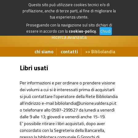
Questo sito può utilizzare cookies tecnici e/o di
profilazione, anche di terze parti, al fine di migliorare la
tua esperienza utente.
Proseguendo con la navigazione sul sito dichiari di
essere in accordo con la
cookies-policy
.
Chiudi
Ricerca avanzata
chi siamo
contatti
Bibliolandia
Libri usati
Per informazioni e per ordinare o prendere visione
dei volumi a cui si è interessati prima di acquistarli
si può contattare l'operatore della Rete Bibliolandia
all'indirizzo e-mail
bibliolandia@unione.valdera.pi.it
o telefonare allo 0587-299527 da lunedi a venerdì
dalle 9 alle 13; giovedi e venerdi anche 15-19.
E' possibile ritirare i libri acquistati, dopo aver
concordato con la Segreteria della Bancarella,
presso la biblioteca comunale G.Gronchi di