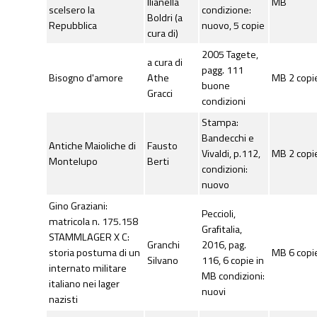
Ilianella
MB
scelsero la
condizione:
Boldri (a
Repubblica
nuovo, 5 copie
cura di)
2005 Tagete,
a cura di
pagg. 111
Bisogno d'amore
Athe
MB 2 copi
buone
Gracci
condizioni
Stampa:
Bandecchi e
Antiche Maioliche di
Fausto
Vivaldi, p.112,
MB 2 copi
Montelupo
Berti
condizioni:
nuovo
Gino Graziani:
Peccioli,
matricola n. 175.158
Grafitalia,
STAMMLAGER X C:
Granchi
2016, pag.
storia postuma di un
MB 6 copi
Silvano
116, 6 copie in
internato militare
MB condizioni:
italiano nei lager
nuovi
nazisti