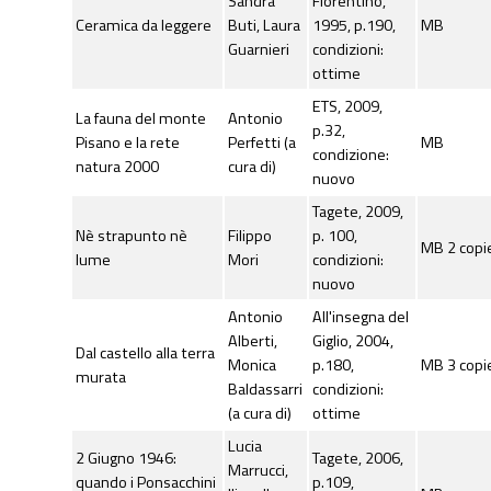
Sandra
Fiorentino,
Ceramica da leggere
Buti, Laura
1995, p.190,
MB
Guarnieri
condizioni:
ottime
ETS, 2009,
La fauna del monte
Antonio
p.32,
Pisano e la rete
Perfetti (a
MB
condizione:
natura 2000
cura di)
nuovo
Tagete, 2009,
Nè strapunto nè
Filippo
p. 100,
MB 2 copi
lume
Mori
condizioni:
nuovo
Antonio
All'insegna del
Alberti,
Giglio, 2004,
Dal castello alla terra
Monica
p.180,
MB 3 copi
murata
Baldassarri
condizioni:
(a cura di)
ottime
Lucia
2 Giugno 1946:
Tagete, 2006,
Marrucci,
quando i Ponsacchini
p.109,