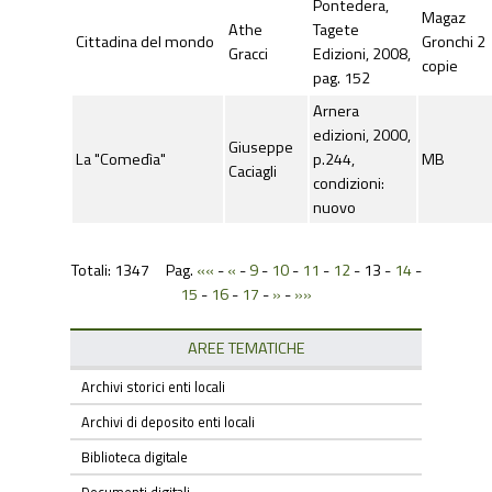
Pontedera,
Magaz
Athe
Tagete
Cittadina del mondo
Gronchi 2
Gracci
Edizioni, 2008,
copie
pag. 152
Arnera
edizioni, 2000,
Giuseppe
La "Comedìa"
p.244,
MB
Caciagli
condizioni:
nuovo
Totali: 1347 Pag.
««
-
«
-
9
-
10
-
11
-
12
-
13
-
14
-
15
-
16
-
17
-
»
-
»»
AREE TEMATICHE
Archivi storici enti locali
Archivi di deposito enti locali
Biblioteca digitale